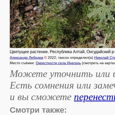
Цветущее растение. Республика Алтай, Онгудайский р-н,
Александр Лебедев
©
2022
; таксон определил(а)
Николай Ст
Место съёмки:
Окрестности села Инегень
(смотреть на карта
Можете уточнить или и
Есть сомнения или зам
и вы сможете
перенест
Смотри также: