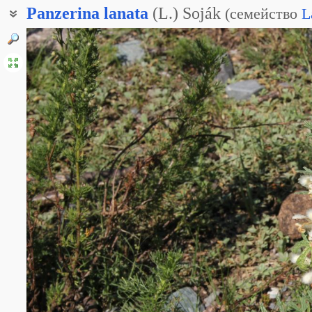
Panzerina
lanata
(L.) Soják
(
семейство
L
Панцерина серебристая
Панцерина серебристобелая
Панцерия серебристобелая
Панцерия шерстистая
Панцерия серебристая