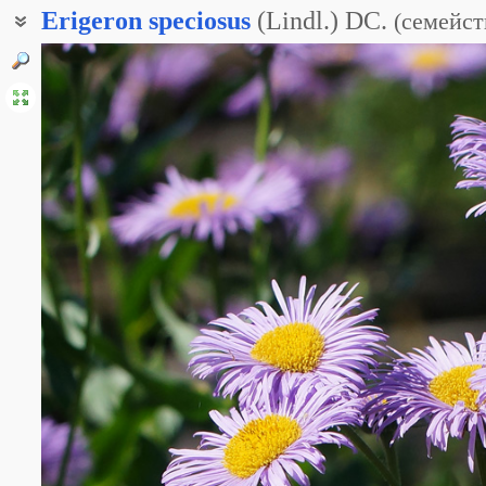
Erigeron
speciosus
(Lindl.) DC.
(
семейст
Стенактис красивый
Мелколепестник видный