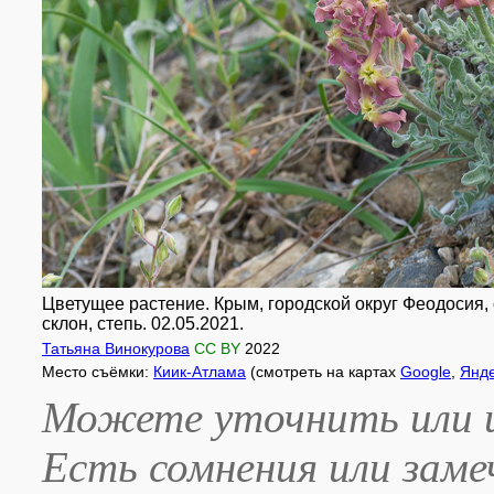
Цветущее растение. Крым, городской округ Феодосия, 
склон, степь. 02.05.2021.
Татьяна Винокурова
CC BY
2022
Место съёмки:
Киик-Атлама
(смотреть на картах
Google
,
Янд
Можете уточнить или и
Есть сомнения или зам