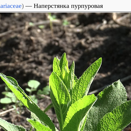
ariaceae
)
Наперстянка пурпуровая