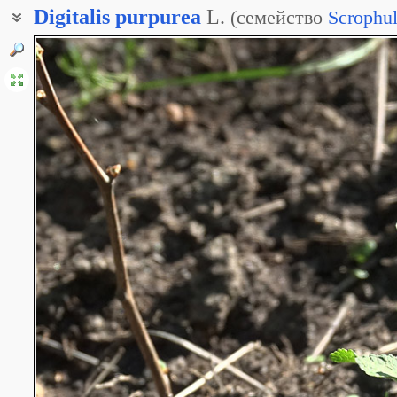
Digitalis
purpurea
L.
(
семейство
Scrophul
Наперстянка пурпурная