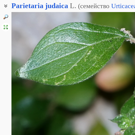
Parietaria
judaica
L.
(
семейство
Urticace
Постенница прибрежная
Стенница иудейская