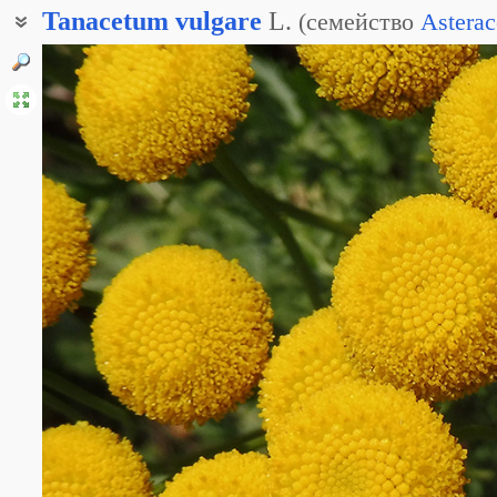
Tanacetum
vulgare
L.
(
семейство
Asterac
Хризантемум обыкновенный
Дикая рябинка
Полевая рябинка