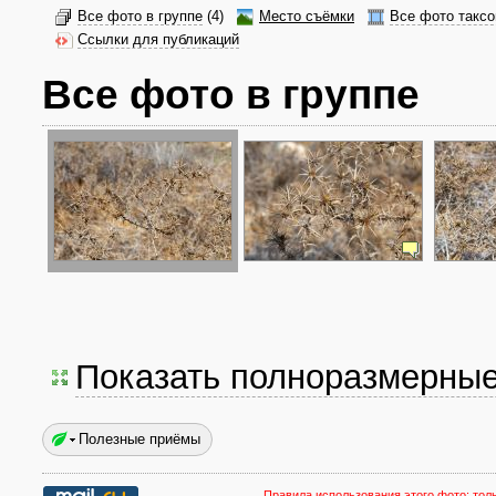
Все фото в группе
(4)
Место съёмки
Все фото таксо
Ссылки для публикаций
Все фото в группе
Показать полноразмерны
Полезные приёмы
Правила использования этого фото:
тол