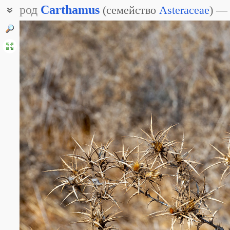
род
Carthamus
(
семейство
Asteraceae
)