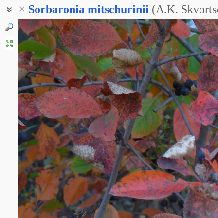
×
Sorbaronia
mitschurinii
(A.K. Skvorts
Арония Мичурина
Черноплодка Мичурина
Черноплодная рябина