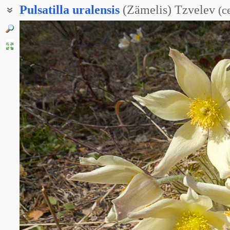
Pulsatilla
uralensis
(Zämelis) Tzvelev
(
с