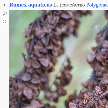
Rumex
aquaticus
L.
(
семейство
Polygona
Щавель водяной
Щавельник водный