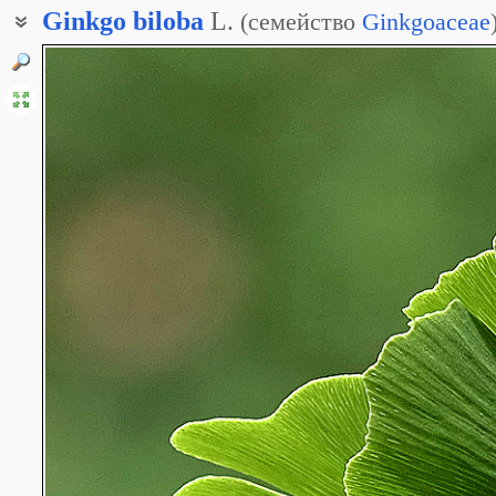
Ginkgo
biloba
L.
(
семейство
Ginkgoaceae