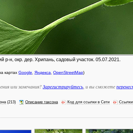
 р-н, окр. дер. Хрипань, садовый участок. 05.07.2021.
 на картах
Google
,
Яндекса
,
OpenStreetMap
)
ения или замечания?
Зарегистрируйтесь
, и вы сможете
перене
она
(213)
Описание таксона
Код для ссылки в Сети
Ссылки