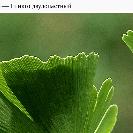
)
Гинкго двулопастный