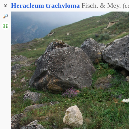
Heracleum
trachyloma
Fisch. & Mey.
(
с
Борщевик шероховато-окаймлённый