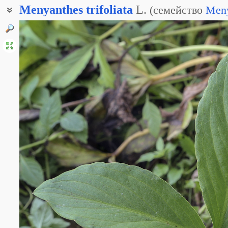
Menyanthes
trifoliata
L.
(
семейство
Meny