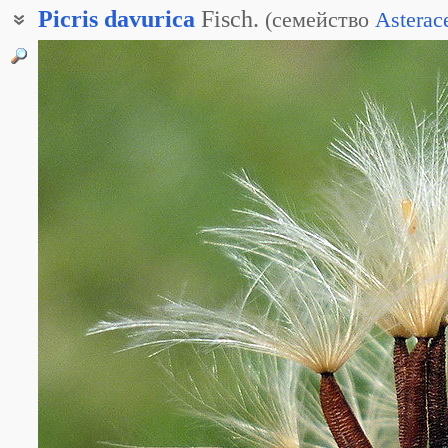
Picris
davurica
Fisch.
(
семейство
Asterac
Горлюха корейская
Горчак корейский