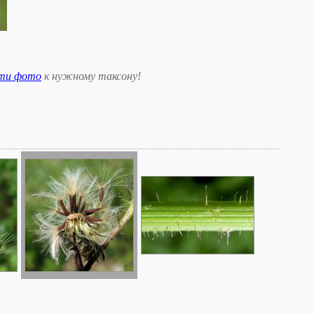
сти фото
к нужному таксону
!