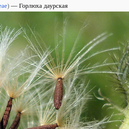
eae
)
Горлюха даурская