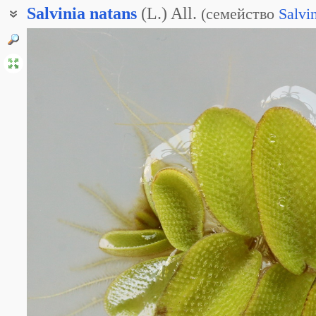
Salvinia
natans
(L.) All.
(
семейство
Salvi