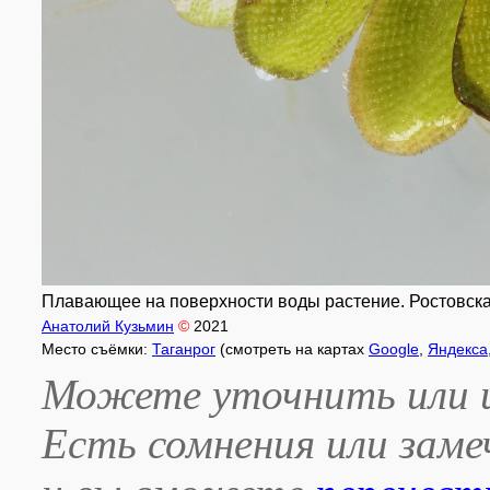
Плавающее на поверхности воды растение. Ростовская о
Анатолий Кузьмин
©
2021
Место съёмки:
Таганрог
(смотреть на картах
Google
,
Яндекса
Можете уточнить или и
Есть сомнения или зам