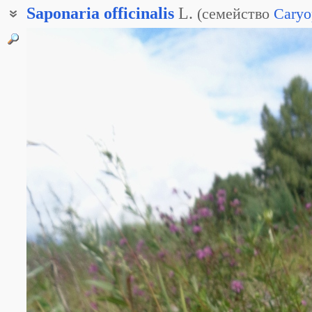
Saponaria
officinalis
L.
(
семейство
Caryo
Мыльная трава
Собачье мыло
Татарское мыло