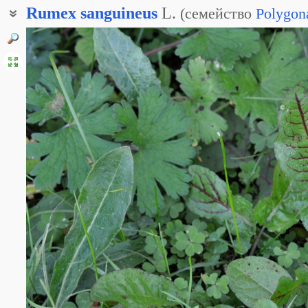
Rumex
sanguineus
L.
(
семейство
Polygon
Щавель красный
Щавель кроваво-красный