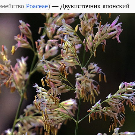
емейство
Poaceae
)
Двукисточник японский