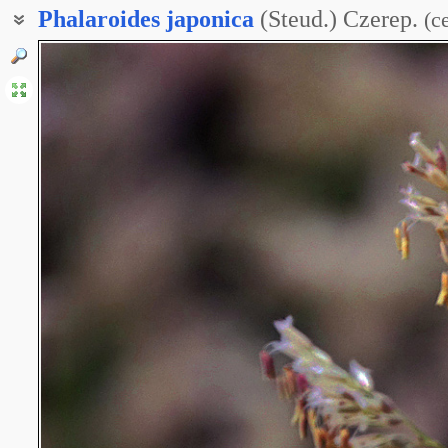
Phalaroides
japonica
(Steud.) Czerep.
(
с
Канареечник японский