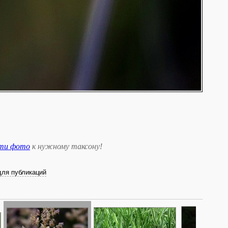
сти фото
к нужному таксону
!
для публикаций