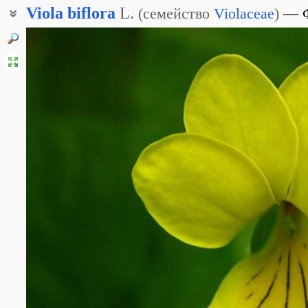
Viola
biflora
L.
(
семейство
Violaceae
)
Фиалка двуцветковая