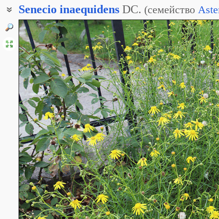
Senecio
inaequidens
DC.
(
семейство
Aste