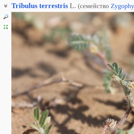
Tribulus
terrestris
L.
(
семейство
Zygophy
Якорец наземный
Якорцы наземные