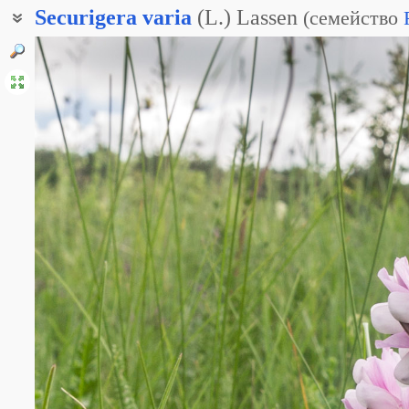
Securigera
varia
(L.) Lassen
(
семейство
Вязель пёстрый
Вязель разноцветный
Секироплодник разноцветный