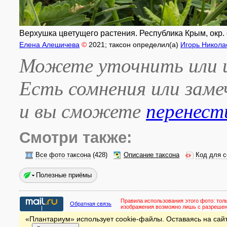
Верхушка цветущего растения. Республика Крым, окр. 
Елена Алешичева
©
2021
; таксон определил(а)
Игорь Никола
Можете уточнить или и
Есть сомнения или зам
и вы сможете
перенест
Смотри также:
Все фото таксона
(428)
Описание таксона
Код для с
Полезные приёмы
Правила использования этого фото:
тол
Обратная связь
изображения возможно лишь с разреше
«Плантариум» использует cookie-файлы. Оставаясь на сайт