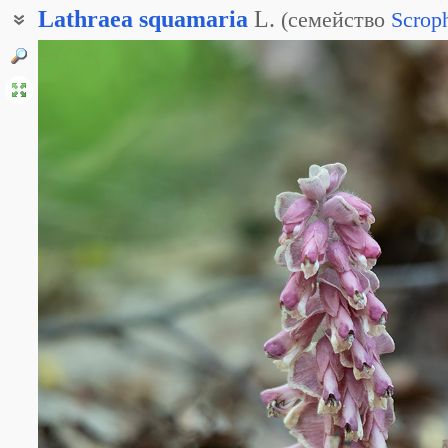
Lathraea
squamaria
L.
(
семейство
Scroph