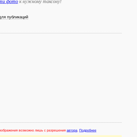
сти фото
к нужному таксону
!
для публикаций
 изображения возможно лишь с разрешения
автора
.
Подробнее