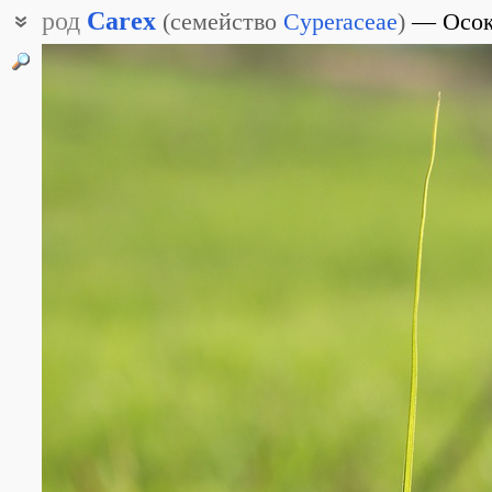
род
Carex
(
семейство
Cyperaceae
)
Осо