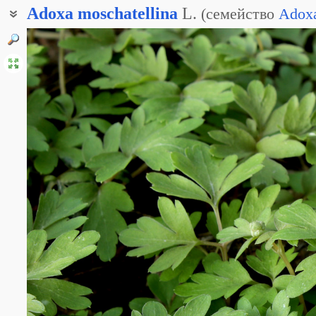
Adoxa
moschatellina
L.
(
семейство
Adox
Мускатница мускусная
Мускусница