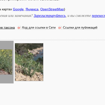
на картах
Google
,
Яндекса
,
OpenStreetMap
)
ения или замечания?
Зарегистрируйтесь
, и вы сможете
перене
ие таксона
Код для ссылки в Сети
Ссылки для публикаций