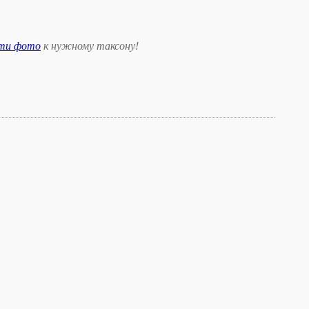
сти фото
к нужному таксону
!