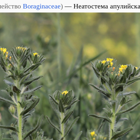
мейство
Boraginaceae
)
Неатостема апулийск