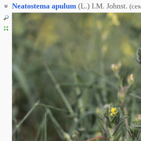
Neatostema
apulum
(L.) I.M. Johnst.
(
се
Воробейник апулейский
Воробейник апулийский