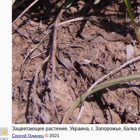
Зацветающее растение. Украина, г. Запорожье, балка 
Сергей Одинец
©
2021