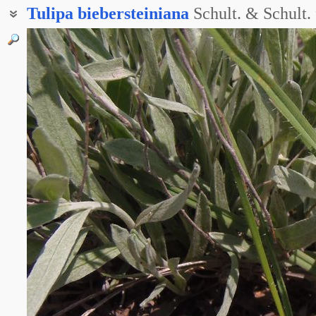
Tulipa
biebersteiniana
Schult. & Schult. 
Тюльпан дубравный