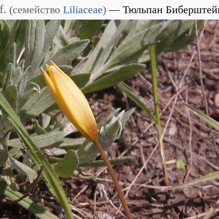
f.
(
семейство
Liliaceae
)
Тюльпан Биберштей