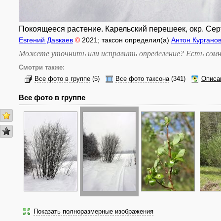
Покоящееся растение. Карельский перешеек, окр. Серт
Евгений Давкаев
©
2021
; таксон определил(а)
Антон Кургано
Можете уточнить или исправить определение? Есть сомн
Смотри также:
Все фото в группе
(5)
Все фото таксона
(341)
Описа
Все фото в группе
Показать полноразмерные изображения