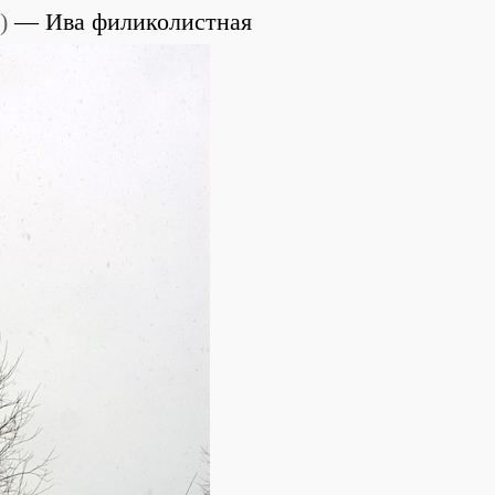
)
Ива филиколистная