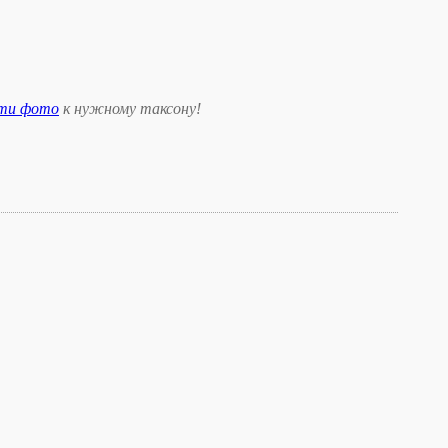
сти фото
к нужному таксону
!