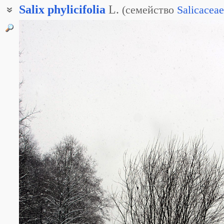
Salix
phylicifolia
L.
(
семейство
Salicaceae
Ива двуцветная