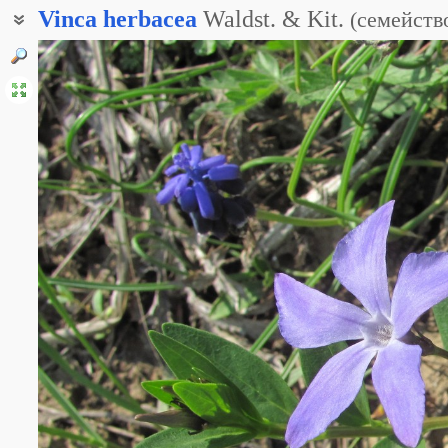
Vinca
herbacea
Waldst. & Kit.
(
семейств
Барвинок травяной