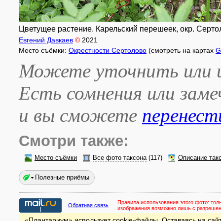
Цветущее растение. Карельский перешеек, окр. Сертол
Евгений Давкаев
©
2021
Место съёмки:
Окрестности Сертолово
(смотреть на картах
G
Можете уточнить или и
Есть сомнения или зам
и вы сможете
перенест
Смотри также:
Место съёмки
Все фото таксона
(117)
Описание так
Полезные приёмы
Правила использования этого фото:
тол
Обратная связь
изображения возможно лишь с разреше
«Плантариум» использует cookie-файлы. Оставаясь на сайт