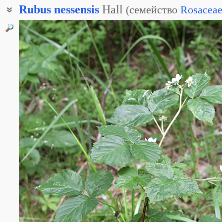
Rubus
nessensis
Hall
(
семейство
Rosacea
Куманика
Куманика несская
Малина несская
Ежевика почтипрямая
Ежевика