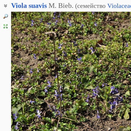
Viola
suavis
M. Bieb.
(
семейство
Violacea
Фиалка понтийская
Фиалка русская