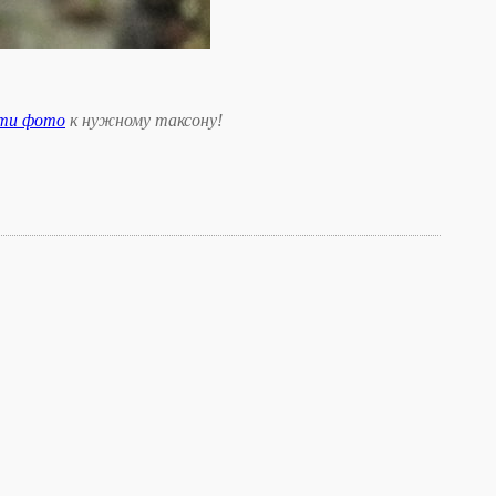
сти фото
к нужному таксону
!