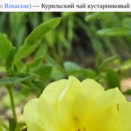
о
Rosaceae
)
Курильский чай кустарниковый