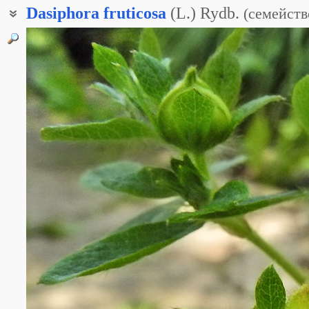
Dasiphora
fruticosa
(L.) Rydb.
(
семейств
Дазифора кустарниковая
Лапчатка кустарная
Лапчатка кустарниковая
Лапчатник кустарниковый
Пятилистник кустарниковый
Пятилисточник кустарниковый
Калмыцкий чай
Киргизский чай
Курильский чай