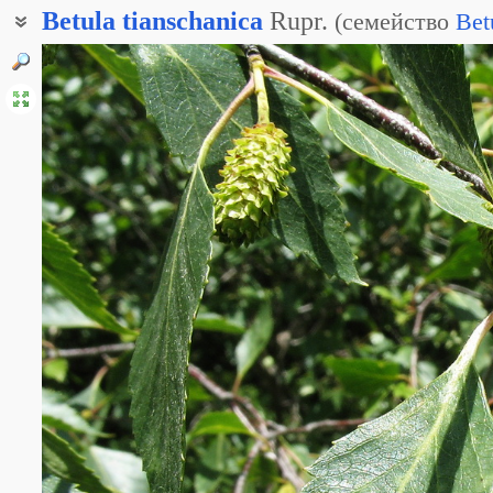
Betula
tianschanica
Rupr.
(
семейство
Bet
Берёза толстосерёжчатая