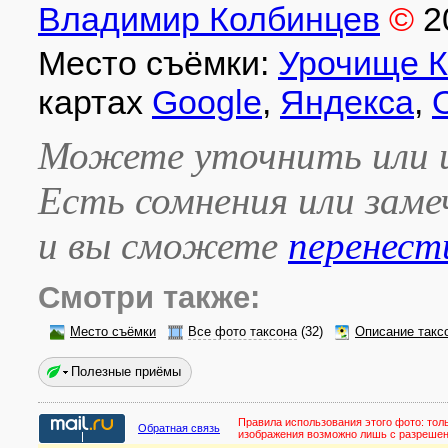
Владимир Колбинцев
©
2
Место съёмки:
Урочище 
картах
Google
,
Яндекса
,
Можете уточнить или и
Есть сомнения или зам
и вы сможете
перенест
Смотри также:
Место съёмки
Все фото таксона
(32)
Описание такс
Полезные приёмы
Правила использования этого фото:
тол
Обратная связь
изображения возможно лишь с разреше