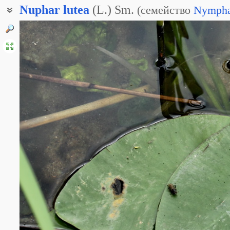
Nuphar
lutea
(L.) Sm.
(
семейство
Nympha
Жёлтая кувшинка