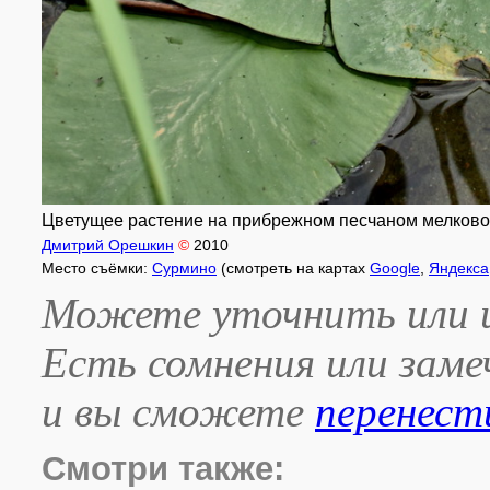
Цветущее растение на прибрежном песчаном мелководье
Дмитрий Орешкин
©
2010
Место съёмки:
Сурмино
(смотреть на картах
Google
,
Яндекса
Можете уточнить или и
Есть сомнения или зам
и вы сможете
перенест
Смотри также: