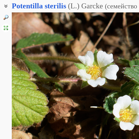
Potentilla
sterilis
(L.) Garcke
(
семейство