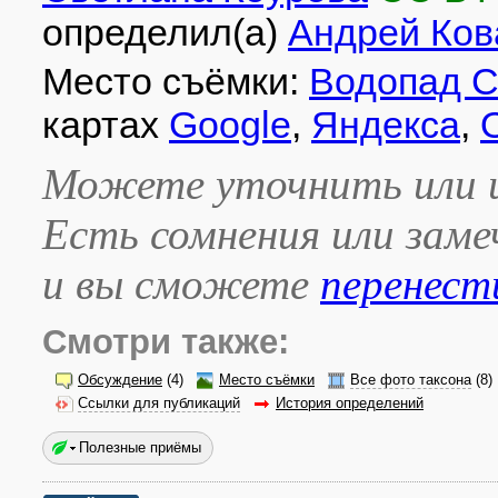
определил(а)
Андрей Ков
Место съёмки:
Водопад С
картах
Google
,
Яндекса
,
Можете уточнить или и
Есть сомнения или зам
и вы сможете
перенест
Смотри также:
Обсуждение
(4)
Место съёмки
Все фото таксона
(8)
Ссылки для публикаций
История определений
Полезные приёмы