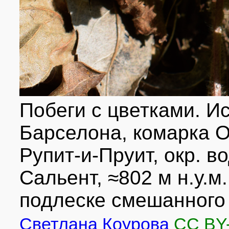
Побеги с цветками. Ис
Барселона, комарка 
Рупит-и-Пруит, окр. в
Сальент, ≈802 м н.у.м.
подлеске смешанного 
Светлана Коурова
CC BY