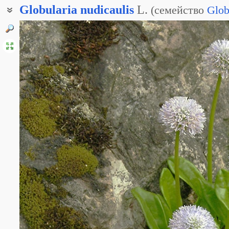
Globularia
nudicaulis
L.
(
семейство
Glob
Глобулярия голостебельная