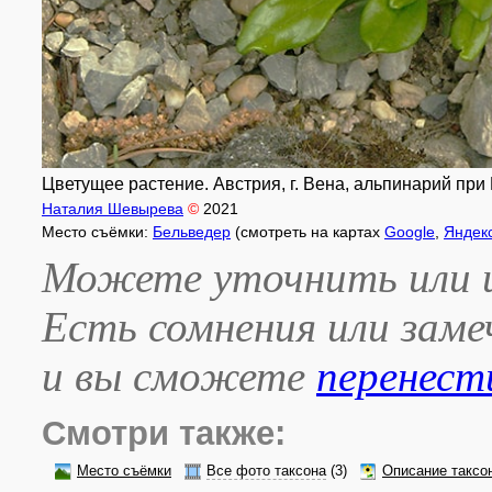
Цветущее растение. Австрия, г. Вена, альпинарий при 
Наталия Шевырева
©
2021
Место съёмки:
Бельведер
(смотреть на картах
Google
,
Яндек
Можете уточнить или и
Есть сомнения или зам
и вы сможете
перенест
Смотри также:
Место съёмки
Все фото таксона
(3)
Описание таксо