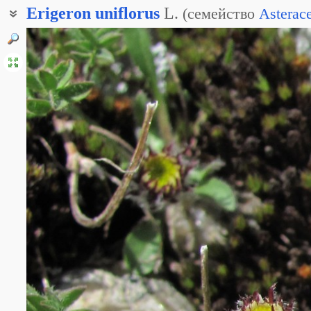
Erigeron
uniflorus
L.
(
семейство
Asterac
Мелколепестник однокорзиночный
Мелколепестник однокорзинчатый