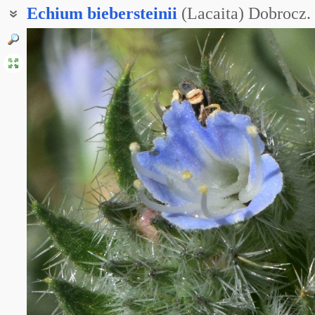
Echium
biebersteinii
(Lacaita) Dobrocz.
Синяк итальянский