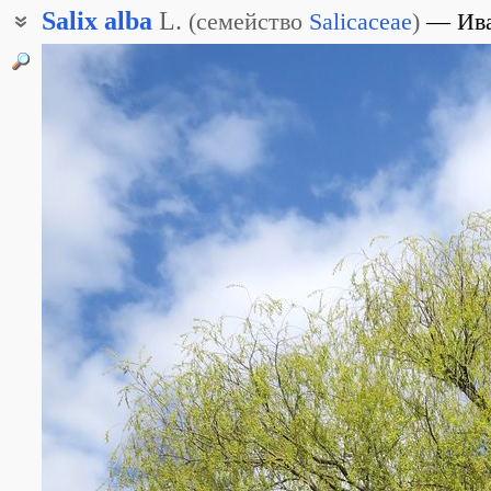
Salix
alba
L.
(
семейство
Salicaceae
)
Ив
Ветла
Ива серебристая