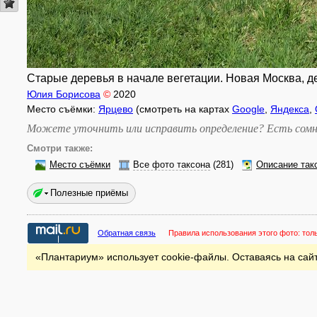
Старые деревья в начале вегетации. Новая Москва, дер
Юлия Борисова
©
2020
Место съёмки:
Ярцево
(смотреть на картах
Google
,
Яндекса
,
Можете уточнить или исправить определение? Есть сомн
Смотри также:
Место съёмки
Все фото таксона
(281)
Описание так
Полезные приёмы
Обратная связь
Правила использования этого фото:
тол
«Плантариум» использует cookie-файлы. Оставаясь на сайт