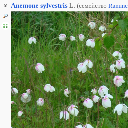
Anemone
sylvestris
L.
(
семейство
Ranunc