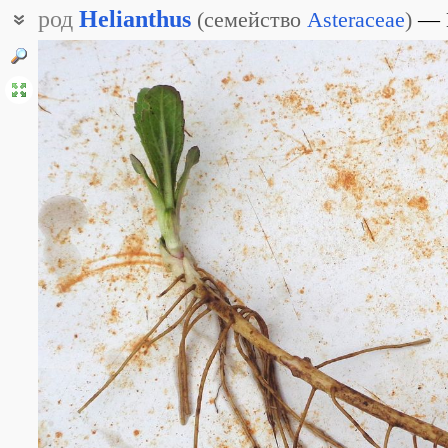
род
Helianthus
(
семейство
Asteraceae
)
Подсолнух