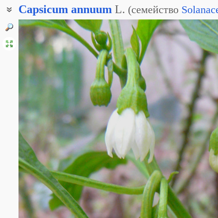
Capsicum
annuum
L.
(
семейство
Solanac
Перец однолетний
Кайенский перец
Мексиканский перец
Перец овощной
Перец острый
Перец-чили
Стручковый перец овощной