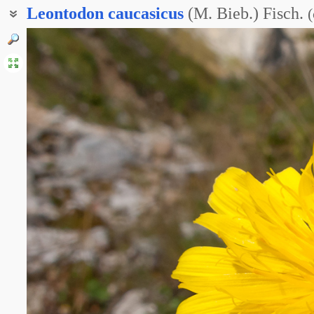
Leontodon
caucasicus
(M. Bieb.) Fisch.
(
Кульбаба яйлинская