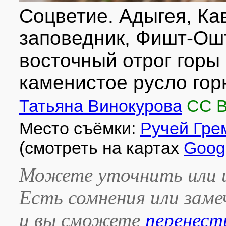
Соцветие. Адыгея, К
заповедник, Фишт-Ош
восточный отрог горы 
каменистое русло горн
Татьяна Винокурова
CC 
Место съёмки:
Ручей Гре
(смотреть на картах
Goog
Можете уточнить или и
Есть сомнения или зам
и вы сможете
перенест