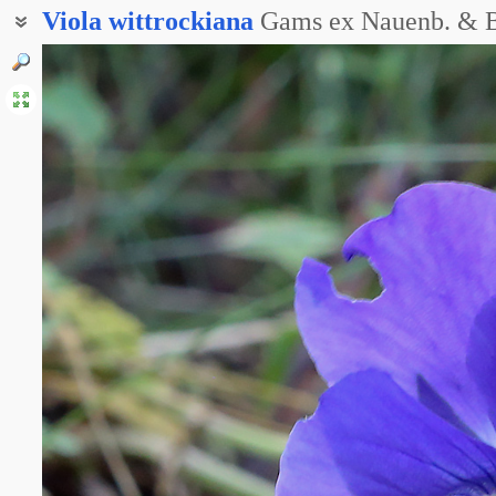
Viola
wittrockiana
Gams ex Nauenb. & B
Анютины глазки