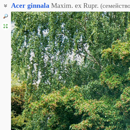
Acer
ginnala
Maxim. ex Rupr.
(
семейств
Клён приречный