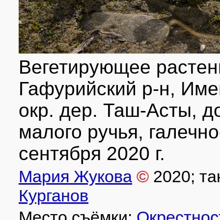
Вегетирующее растен
Гафурийский р-н, Име
окр. дер. Таш-Асты, д
малого ручья, галечно
сентября 2020 г.
Мария Жукова
©
2020
; т
Курганов
Место съёмки:
Окрестнос