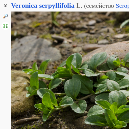
Veronica
serpyllifolia
L.
(
семейство
Scro
Вероника тимьянная
Вероника тоненькая