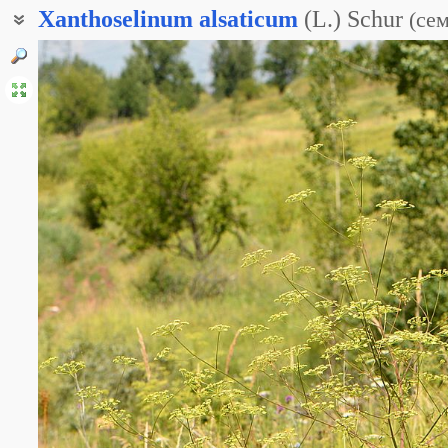
Xanthoselinum
alsaticum
(L.) Schur
(
се
Горичник альзатский
Горичник Любименко
Горичник эльзасский
Ксантоселинум морозниковый
Ксантоселинум эльзасский