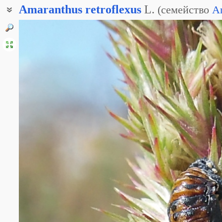
Amaranthus
retroflexus
L.
(
семейство
A
Амарант запрокинутый
Амарант колосистый
Амарант согнутый
Щирица колосистая
Щирица обыкновенная
Щирица согнутая
Подсвекольник