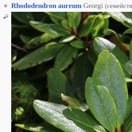
Rhododendron
aureum
Georgi
(
семейст
Азалия золотистоцветковая
Рододендрон золотистоцветковый
Рододендрон лекарственный
Альпийская роза