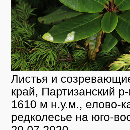
Листья и созревающи
край, Партизанский р-
1610 м н.у.м., елово
редколесье на юго-во
29.07.2020.