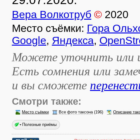
Вера Волкотруб
©
2020
Место съёмки:
Гора Ольх
Google
,
Яндекса
,
OpenStr
Можете уточнить или и
Есть сомнения или зам
и вы сможете
перенест
Смотри также:
Место съёмки
Все фото таксона
(196)
Описание так
Полезные приёмы