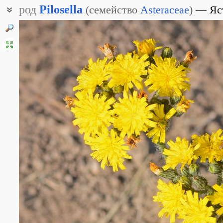
род
Pilosella
(
семейство
Asteraceae
)
Яс